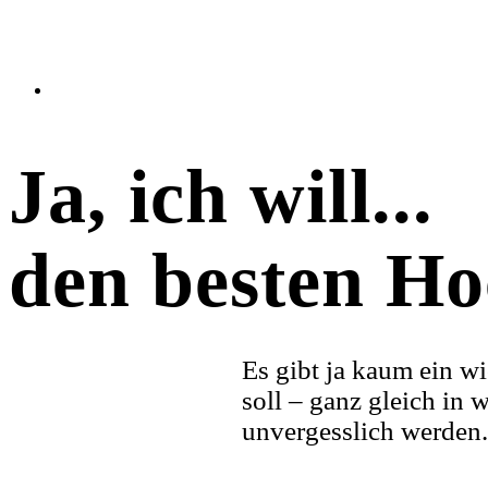
Open
Close
mobile
mobile
Ja, ich will...
menu
menu
den besten Ho
Es gibt ja kaum ein wi
soll – ganz gleich in
unvergesslich werden.