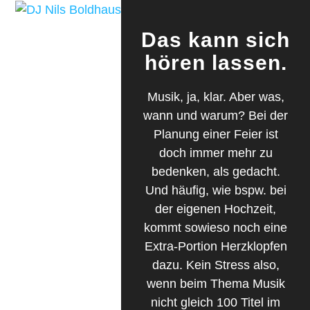
Skip
Open
Close
to
mobile
mobile
Das kann sich
content
menu
menu
hören lassen.
Musik, ja, klar. Aber was,
wann und warum? Bei der
Planung einer Feier ist
doch immer mehr zu
bedenken, als gedacht.
Und häufig, wie bspw. bei
der eigenen Hochzeit,
kommt sowieso noch eine
Extra-Portion Herzklopfen
dazu. Kein Stress also,
wenn beim Thema Musik
nicht gleich 100 Titel im