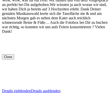
Wow, wow, was für ein Fest! Wir fühlten uns von dem Vorgespräch
an perfekt bei Dir aufgehoben.Wir wüssten ja auch woran wir sind,
wir haben Dich ja bereits auf 3 Hochzeiten erlebt. Dank Deiner
genialen Musikauswahl leerte sich die Tanzfläche nie & und am
nächsten Morgen gab es neben dem Kater auch reichlich
schmerzende Beine & Füße… Auch die Fotobox bei Dir zu buchen
war richtig, so konnten wir uns aufs Feiern konzentrieren ? Vielen
Dank!
Close
Details einblenden
Details ausblenden