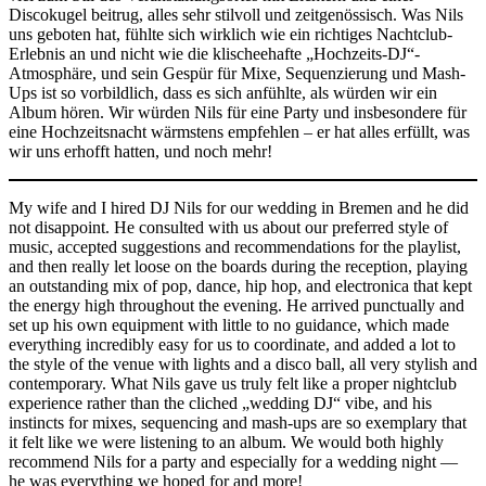
Discokugel beitrug, alles sehr stilvoll und zeitgenössisch. Was Nils
uns geboten hat, fühlte sich wirklich wie ein richtiges Nachtclub-
Erlebnis an und nicht wie die klischeehafte „Hochzeits-DJ“-
Atmosphäre, und sein Gespür für Mixe, Sequenzierung und Mash-
Ups ist so vorbildlich, dass es sich anfühlte, als würden wir ein
Album hören. Wir würden Nils für eine Party und insbesondere für
eine Hochzeitsnacht wärmstens empfehlen – er hat alles erfüllt, was
wir uns erhofft hatten, und noch mehr!
My wife and I hired DJ Nils for our wedding in Bremen and he did
not disappoint. He consulted with us about our preferred style of
music, accepted suggestions and recommendations for the playlist,
and then really let loose on the boards during the reception, playing
an outstanding mix of pop, dance, hip hop, and electronica that kept
the energy high throughout the evening. He arrived punctually and
set up his own equipment with little to no guidance, which made
everything incredibly easy for us to coordinate, and added a lot to
the style of the venue with lights and a disco ball, all very stylish and
contemporary. What Nils gave us truly felt like a proper nightclub
experience rather than the cliched „wedding DJ“ vibe, and his
instincts for mixes, sequencing and mash-ups are so exemplary that
it felt like we were listening to an album. We would both highly
recommend Nils for a party and especially for a wedding night —
he was everything we hoped for and more!