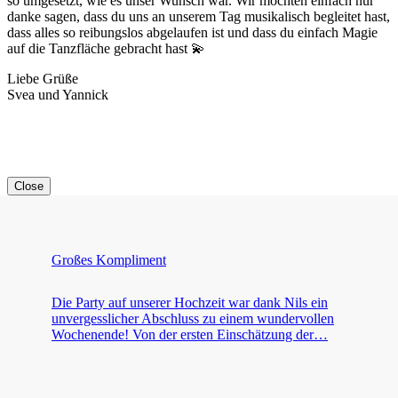
so umgesetzt, wie es unser Wunsch war. Wir möchten einfach nur
danke sagen, dass du uns an unserem Tag musikalisch begleitet hast,
dass alles so reibungslos abgelaufen ist und dass du einfach Magie
auf die Tanzfläche gebracht hast 💫
Liebe Grüße
Svea und Yannick
Close
Großes Kompliment
Die Party auf unserer Hochzeit war dank Nils ein
unvergesslicher Abschluss zu einem wundervollen
Wochenende! Von der ersten Einschätzung der…